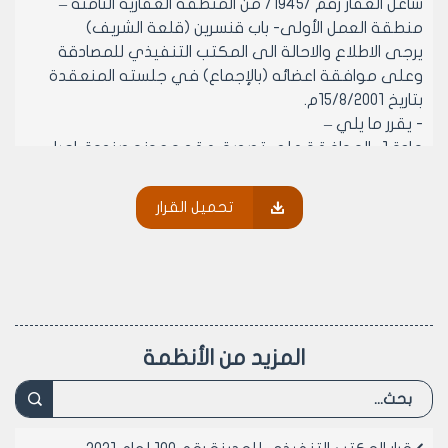
شاغل العقار رقم /1945/ من المنطقة العقارية الثامنة –
منطقة العمل الأولى- باب قنسرين (قلعة الشريف)
يرجى الاطلاع والاحالة الى المكتب التنفيذي للمصادقة
وعلى موافقة اعضائه (بالإجماع) في جلسته المنعقدة
بتاريخ 15/8/2001م.
- يقرر ما يلي –
مادة 1- الموافقة على تصديق عقد معونه صندوق احياء
المدينة القديمة المبرم بين السيد رئيس مجلس المدينة
والسيد يوسف طباخ بن عبد القادر شاغل العقار رقم /1945/
تحميل القرار
منطقه عقاريه ثامنة منطقه العمل الاولى باب قنسرين
(قلعة الشريف)
ماده 2- ينشر هذا القرار في لوحة اعلانات مجلس المدينة
ويبلغ من يلزم لتنفيذه اصولاً
رئيس المكتب التنفيذي لمجلس مدينة
المزيد من الأنظمة
حلب
المهندس بسام بيروتي