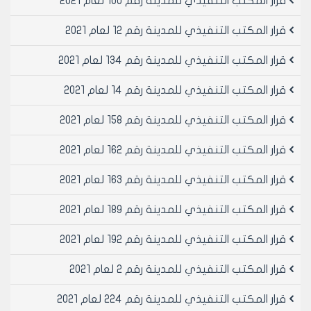
قرار المكتب التنفيذي للمدينة رقم 100 لعام 2021
يسمح بالترخيص لهذه المهنة بصورة مؤقتة إذا كانت قائمة
ضمن مناطق المخالفات الجماعية أو على عقارات غير مفرزة
قرار المكتب التنفيذي للمدينة رقم 12 لعام 2021
وتطبق عليها الشروط المطلوبة بموجب القرار الناظم
للترخيص الإداري المؤقت (قرار مجلس مدينة حلب رقم /18/
قرار المكتب التنفيذي للمدينة رقم 134 لعام 2021
لعام 2012 أو ما سيطرأ عليه من تعديلات مستقبلاً).
قرار المكتب التنفيذي للمدينة رقم 14 لعام 2021
‌ه. يسمح بترخيص مهنة صناعة البرمجيات ونظم المعلومات
ضمن النوادي والفنادق والمولات التجارية أينما وجدت ضمن
قرار المكتب التنفيذي للمدينة رقم 158 لعام 2021
الحدود الإدارية.
مادة 3- الثبوتيات المطلوبة للترخيص :
قرار المكتب التنفيذي للمدينة رقم 162 لعام 2021
 الترخيص النهائي :
1. بيان ملكية أو عقد إيجار أو أي وثيقة تثبت حق الانتفاع
قرار المكتب التنفيذي للمدينة رقم 163 لعام 2021
لطالب الترخيص.
2. مخطط استقامة أو بيان الصفة العمرانية.
قرار المكتب التنفيذي للمدينة رقم 189 لعام 2021
3. مخطط موقع للعقار.
قرار المكتب التنفيذي للمدينة رقم 192 لعام 2021
4. موافقة مديرية الصناعة أو قرار صناعي أو شهادة تسجيل
منشأة.
قرار المكتب التنفيذي للمدينة رقم 2 لعام 2021
5. موافقة مديرية الشؤون الاجتماعية والعمل إذا كان طالب
الترخيص أجنبياً أو من غير المواطنين السوريين.
قرار المكتب التنفيذي للمدينة رقم 224 لعام 2021
6. صورة هوية شخصية.