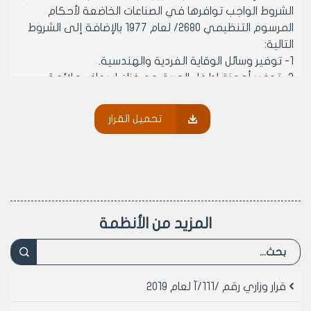
الشروط الواجب توافرها في الصناعات الخاضعة لأحكام
المرسوم التنظيمي 2680/ لعام 1977 بالإضافة إلى الشروط
التالية:
1- توفير وسائل الوقاية الفردية والهندسية.
2- توفير أجهزة إطفاء الحريق مع خزان إسعاف ملائمة
3- أخذ الموافقة المسبقة من وزارة الصناعة والجهات
المعنية الأخرى.
تحميل القرار
مادة 3- يتوجب على أصحاب مركز تدريب الحرف والمهن
وتعليم إصلاح الأدوات الكهربائية والالكترونية وصيانة أجهزة
الخليوي والحلاقة القائمة قبل نفاذ هذا القرار تسوية
أوضاعها وفق أحكامه خلال مدة /سنة/ من تاريخ نفاذه
مادة 4- ينشر هذا القرار ويبلغ من يلزم لتنفيذه
المزيد من الأنظمة
وزير الإدارة المحلية
المهندس هلال الأطرش
قرار وزاري رقم /111/آ لعام 2019