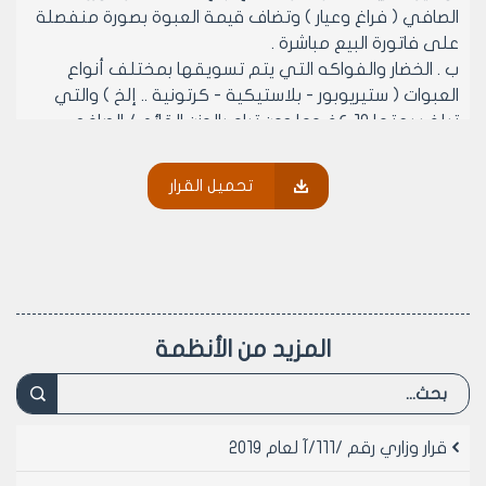
الصافي ( فراغ وعيار ) وتضاف قيمة العبوة بصورة منفصلة
على فاتورة البيع مباشرة .
ب . الخضار والفواكه التي يتم تسويقها بمختلف أنواع
العبوات ( ستيريوبور - بلاستيكية - كرتونية .. إلخ ) والتي
تبلغ سعتها 10 كغ وما دون تباع بالوزن القائم / الصافي
وتعتبر قيمة العبوة محملة على سعر البضاعة حكماً .
مادة 2 - تعتبر الفقرة ( ج ) من قرارنا رقم 2686 تاريخ 22 / 11 /
تحميل القرار
2001 معدلة حكماً بما يتوافق وأحكام المادة الأولى من هذا
القرار .
مادة 3 - يخضع مخالفو أحكام هذا القرار إلى العقوبات
المنصوص عليها في القانون رقم 123 / 1960 وتعديلاته
والقانون 158 لعام 1960 الخاص بقمع الغش والتدليس
وتعديلاته .
المزيد من الأنظمة
مادة 4 - ينهى العمل بقرارنا رقم 325 تاريخ 10 / 3 / 1990
وكافة الأحكام الصكوك المخالفة لهذا القرار .
مادة 5 - ينشر هذا القرار ويبلغ من يلزم لتنفيذ أحكامه اعتباراً
من 1 / 2 / 2003
قرار وزاري رقم /111/آ لعام 2019