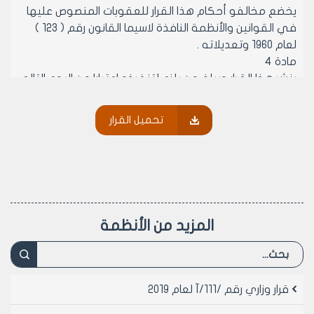
يخضع مخالفو أحكام هذا القرار للعقوبات المنصوص عليها
في القوانين والأنظمة النافذة لاسيما القانون رقم ( 123 )
لعام 1960 وتعديلاته .
مادة 4
ينشر هذا القرار ويبلغ من يلزم لتنفيذه اعتبارا من اليوم التالي
لتاريخ صدروه .
تحميل القرار
وزير التموين والتجارة الداخلية
بســــــــــــــــام محمد رســــــــتم
المزيد من الأنظمة
قرار وزاري رقم /111/آ لعام 2019