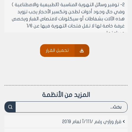
2- توفير وسائل التهوية المناسبة (الطبيعية والاصطناعية )
وفي حال وجود أدوات لطحن وتكسير الأحجار يجب تزويد
هذه الآلات بشفاطات أو سيكلونات لامتصاص الغبار ويخصص
غرفة خاصة لها لا تقل فتحات التهوية فيها عن 1/6
مساحتها .
3- توفير وسائل الوقاية الفردية ((كمامات-نظارات واقية-
واقيات أذنية)).
تحميل القرار
4- توفير وسائل إطفاء الحريق اللازمة .
5- توفير صندوق إسعاف أولي .
6- توفير وسائل الإنارة الكافية حسب حجم المحل وفق
المعايير المعتمدة بقرارات وزارة الشؤون الإجتماعية والعمل .
7- الالتزام بالشروط البيئية الصادرة عن مديريات البيئة في
المحافظة .
المزيد من الأنظمة
مادة 3- يتوجب على أصحاب محلات صناعة خلط الرمل
والبودرة والبحص لإنتاج طينة ملونة القائمة قبل نفاذ هذا
القرار تسوية أوضاعها وفق أحكامه خلال مدة /سنة/ من
تاريخ نفاذه .
قرار وزاري رقم /111/آ لعام 2019
مادة 4- ينشر هذا القرار من يلزم لتنفيذه .