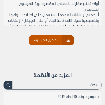
أولاً- تعتبر عقارات بالمعنى المقصود بهذا المرسوم
التشريعي:
‌أ- جميع الإنشاءات المعدة للاستعمال على اختلاف أنواعها
وتخصيصها سواء كانت تامة البناء أو على الهيكل (الإنشاءات
غير منجزة البناء التي أقيم سطحها على جدران أو دعامات).
‌ب- القسم الذي لا تتجاوز مساحته الألف متر مربع من
الأراضي المتصلة بالإنشاءات المذكورة بالفقرة (أ) السابقة
تحميل المرسوم
والمتممة لها (كالحدائق والساحات...الخ).
‌ج- الأراضي والأسطحة المستعملة لأغراض تجارية أو مهنية أو
خدمية أو صناعية أو إعلانية.
ثانياً- تعتبر عرصات بالمعنى المقصود في هذا المرسوم
التشريعي:
‌أ- الأراضي المنظمة بمقتضى قانون تقسيم وتنظيم وعمران
المزيد من الأنظمة
المدن.
‌ب- الأراضي التي يتوافر لها مخطط مصدق وفقا للأنظمة
البلدية يسمح بالإنشاء عليها لغير الأغراض الزراعية.
‌ج- الأراضي التي رخص بالإنشاء عليها لغير الأغراض الزراعية.
مرسوم رقم 10 لعام 2012
‌د- القسم الذي يزيد على مساحة ألف متر مربع من الأراضي