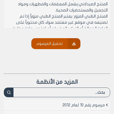
المنتج الصيدلاني:يشمل المعقمات والمطهرات ومواد
التجميل والمستحضرات الصحية.
المنتج الطبي المزور: يعتبر المنتج الطبي مزوراً إذا تم
تصنيعه في موقع غير معتمد سواء كان محتوياً على
المادة الفعالة أو التركيز المقرر له أم احتوى مادة مغايرة
لتلك المنصوص عليها في بطاقة معلومات المنتج الطبي
أو تم استخدام اسم تجاري أو علامة فارقة أو أي معلومات
تحميل المرسوم
أخرى بغير حق أو بشكل مضلل أو تم تدوين اسم بلد الصنع
على العبوة الداخلية أو الخارجية مخالفاً لإسم بلد الصنع
الحقيقي أو تم تزوير شهادة منشأ المنتج الطبي لبلد الصنع.
المواد الكيميائية: هي مواد ذات صفة طبية سواء كانت
عنصراً أم خليطاً أم مركباً مصنعاً أو طبيعياً تدخل في صناعة
وتركيب المنتجات الطبية. السلائف الكيميائية: هي المواد
المزيد من الأنظمة
التي تدخل في التصنيع غير المشروع للمخدرات والمؤثرات
العقلية.
الإتجار: هو استيراد أو تصدير أو بيع إحدى مواد المنتج الطبي
أو الصيدلاني بالجملة.
مرسوم رقم 10 لعام 2012
المستودع: هو المكان المعد للإتجار ببعض أو جميع مواد