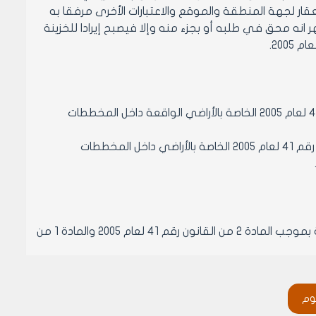
عقار لجهة المنطقة والموقع والاعتبارات الأخرى مرفقا به
كلف إذا ظهر انه محق في طلبه أو بجزء منه وإلا فيصبح إيرادا للخزينة
‌أ- تخفض الضريبة الواردة في البندين 1، 2 من الفقرة (أ) من المادة 1 من القانون 41 لعام 2005 الخاصة بالأراضي الواقعة داخل المخططات
‌ب- تخفض الضريبة الواردة في البندين 1، 2 من الفقرة (أ) من المادة 1 من القانون رقم 41 لعام 2005 الخاصة بالأراضي داخل المخططات
‌أ- تشكل لجنة استئنافية خاصة بالنظر بالاعتراضات المقدمة على الضرائب المترتبة بموجب المادة 2 من القانون رقم 41 لعام 2005 والمادة 1 من
يغ موظف رئيسي لهذا الغرض رئيساً.
وم