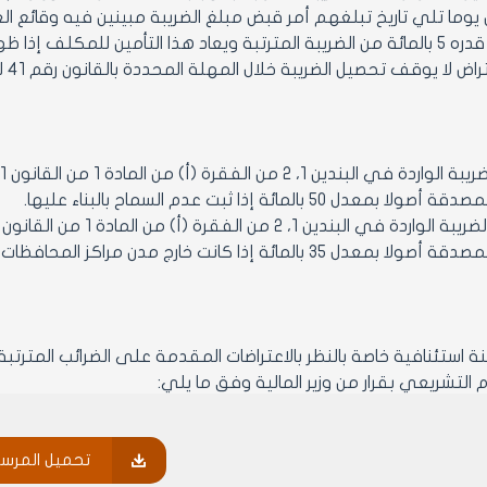
 يوما تلي تاريخ تبلغهم أمر قبض مبلغ الضريبة مبينين فيه وقائع ال
إيصال تأمين قدره 5 بالمائة من الضريبة المترتبة ويعاد هذا التأمين للم
اض لا يوقف تحصيل الضريبة خلال المهلة المحددة بالقانون رقم 41 لعام 2005.
عدل 50 بالمائة إذا ثبت عدم السماح بالبناء عليها.
عدل 35 بالمائة إذا كانت خارج مدن مراكز المحافظات.
 التشريعي بقرار من وزير المالية وفق ما يلي:
لية في مركز المحافظة أو مدير مال المنطقة حسب الحال ويمكن تفر
ي من ذوى الخبرة عضواً.
تحميل المرس
ختياره من قائمة الخبراء المعتمدين لدى وزارة المالية عضواً.