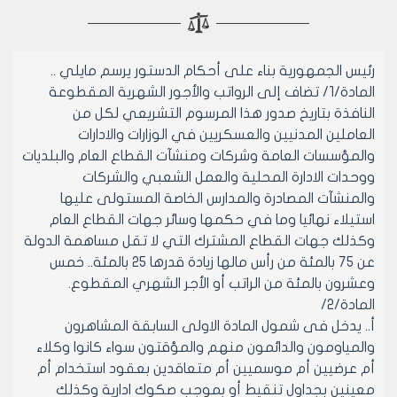
رئيس الجمهورية بناء على أحكام الدستور يرسم مايلي ..
المادة/1/ تضاف إلى الرواتب والأجور الشهرية المقطوعة
النافذة بتاريخ صدور هذا المرسوم التشريعي لكل من
العاملين المدنيين والعسكريين في الوزارات والادارات
والمؤسسات العامة وشركات ومنشآت القطاع العام والبلديات
ووحدات الادارة المحلية والعمل الشعبي والشركات
والمنشآت المصادرة والمدارس الخاصة المستولى عليها
استيلاء نهائيا وما في حكمها وسائر جهات القطاع العام
وكذلك جهات القطاع المشترك التي لا تقل مساهمة الدولة
عن 75 بالمئة من رأس مالها زيادة قدرها 25 بالمئة.. خمس
وعشرون بالمئة من الراتب أو الأجر الشهري المقطوع.
المادة/2/
أ.. يدخل فى شمول المادة الاولى السابقة المشاهرون
والمياومون والدائمون منهم والمؤقتون سواء كانوا وكلاء
أم عرضيين أم موسميين أم متعاقدين بعقود استخدام أم
معينين بجداول تنقيط أو بموجب صكوك ادارية وكذلك