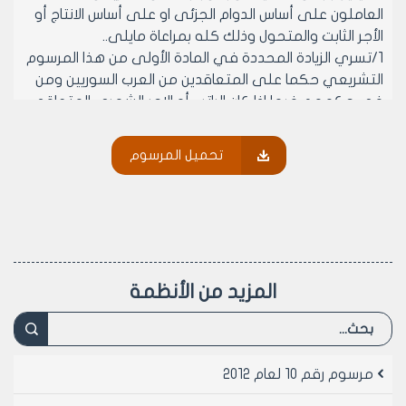
العاملون على أساس الدوام الجزئى او على أساس الانتاج أو
الأجر الثابت والمتحول وذلك كله بمراعاة مايلى..
1/تسري الزيادة المحددة في المادة الأولى من هذا المرسوم
التشريعي حكما على المتعاقدين من العرب السوريين ومن
في حكمهم فيما اذا كان الراتب أو الاجر الشهري المتعاقد
عليه لا يزيد على الأجر الشهري الذي عين فيه أمثالهم من
حملة نفس الشهادة أو المؤهل بصفة دائمة لدى الجهة
تحميل المرسوم
العامة المتعاقد معها وذلك بمراعاة المدة المنقضية على
تخرجهم او حصولهم على المؤهل.
2/تحسب الزيادة المحددة في المادة الاولى من هذا
المرسوم التشريعي للوكلاء والمؤقتين على أساس الراتب او
الأجر المقطوع الذي يستحقونه بتاريخ نفاذ هذا المرسوم
التشريعي بصرف النظر عن مدة استخدامه.
المزيد من الأنظمة
3/يصدر وزير الشؤون الاجتماعية والعمل بالاتفاق مع وزير
المالية قرارات تحدد فيها طريقة احتساب الزيادات على أجور
العاملين المياومين وبالتنقيط وعلى أساس الدوام الجزئي
والانتاج أو الأجر الثابت والمتحول بما يتفق والزيادات المقررة
مرسوم رقم 10 لعام 2012
في هذا المرسوم التشريعى وتعتبر القرارات الصادرة بهذا