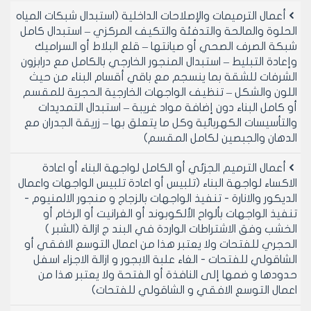
أعمال الترميمات والإصلاحات الداخلية (استبدال شبكات المياه
الحلوة والمالحة والتدفئة والتكيف المركزي – استبدال كامل
شبكة الصرف الصحي أو صيانتها – قلع البلاط أو السراميك
وإعادة التبليط – استبدال المنجور الخارجي بالكامل مع درابزون
الشرفات للشقة بما ينسجم مع باقي أقسام البناء من حيث
اللون والشكل – تنظيف الواجهات الخارجية الحجرية للمقسم
أو كامل البناء دون إضافة مواد غريبة – استبدال التمديدات
والتأسيسات الكهربائية وكل ما يتعلق بها – زريقة الجدران مع
الدهان والجبصين لكامل المقسم)
أعمال الترميم الجزئي أو الكامل لواجهة البناء أو اعادة
الاكساء لواجهة البناء (تلبيس أو اعادة تلبيس الواجهات واعمال
الديكور والانارة - تنفيذ الواجهات بالزجاج و منجور الالمنيوم -
تنفيذ الواجهات بألواح الألكوبوند أو الغرانيت أو الرخام أو
الخشب وفق الاشتراطات الواردة في البند ج ازالة (الشبر )
الحجري للفتحات ولا يعتبر هذا من اعمال التوسع الافقي أو
الشاقولي للفتحات - الغاء علبة الابجور و ازالة الاجزاء اسفل
حدودها و ضمها إلى النافذة أو الفتحة ولا يعتبر هذا من
اعمال التوسع الافقي و الشاقولي للفتحات)