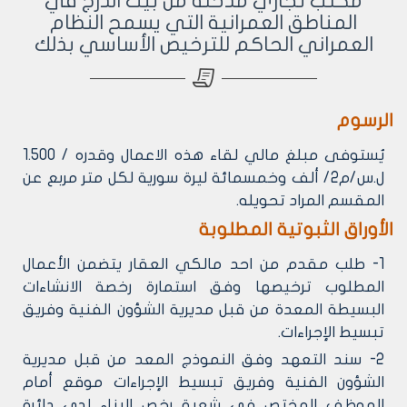
مكتب تجاري مدخله من بيت الدرج في
المناطق العمرانية التي يسمح النظام
العمراني الحاكم للترخيص الأساسي بذلك
الرسوم
‌يُستوفى مبلغ مالي لقاء هذه الاعمال وقدره / 1.500
ل.س/م2/ ألف وخمسمائة ليرة سورية لكل متر مربع عن
المقسم المراد تحويله.
الأوراق الثبوتية المطلوبة
1- طلب مقدم من احد مالكي العقار يتضمن الأعمال
المطلوب ترخيصها وفق استمارة رخصة الانشاءات
البسيطة المعدة من قبل مديرية الشؤون الفنية وفريق
تبسيط الإجراءات.
2- سند التعهد وفق النموذج المعد من قبل مديرية
الشؤون الفنية وفريق تبسيط الإجراءات موقع أمام
الموظف المختص في شعبة رخص البناء لدى دائرة