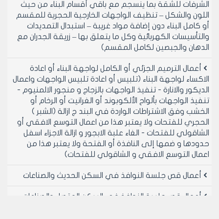
الشرفات للشقة بما ينسجم مع باقي أقسام البناء من حيث
اللون والشكل – تنظيف الواجهات الخارجية الحجرية للمقسم
أو كامل البناء دون إضافة مواد غريبة – استبدال التمديدات
والتأسيسات الكهربائية وكل ما يتعلق بها – زريقة الجدران مع
الدهان والجبصين لكامل المقسم)
أعمال الترميم الجزئي أو الكامل لواجهة البناء أو اعادة
الاكساء لواجهة البناء (تلبيس أو اعادة تلبيس الواجهات واعمال
الديكور والانارة - تنفيذ الواجهات بالزجاج و منجور الالمنيوم -
تنفيذ الواجهات بألواح الألكوبوند أو الغرانيت أو الرخام أو
الخشب وفق الاشتراطات الواردة في البند ج ازالة (الشبر )
الحجري للفتحات ولا يعتبر هذا من اعمال التوسع الافقي أو
الشاقولي للفتحات - الغاء علبة الابجور و ازالة الاجزاء اسفل
حدودها و ضمها إلى النافذة أو الفتحة ولا يعتبر هذا من
اعمال التوسع الافقي و الشاقولي للفتحات)
أعمال قص جلسة النوافذ في السكن الحديث والصناعات
أعمال قص جلسة النوافذ في السكن المتصل والصناعات
والسكن ثالث تجارة (إزالة مردات النوافذ أو إزالة مردات الشرفات
بغية تأمين استطراق مباشر من الشارع لتحويل مقسم أو جزء