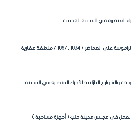
زاء المتضررة في المدينة القديمة
اعلان مزايدة علنية لطرح استثمار المكاتب / 47-48-49-50-51/ في كراج الراموسة على المحاضر / 1094 ـ 1097 / منطقة عقارية
أردفة والشوارع البازلتية للأجزاء المتضررة في المدينة
 العمل في مجلس مدينة حلب ( أجهزة مساحية )