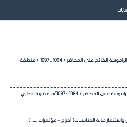
بات
اعلان مزايدة علنية لطرح استثمار المكاتب / 64-65-66/ الكائنة في كراج الراموسة القائم على المحاضر / 1094 ـ 1097 / منطقة
استثمار صالة المناسبات( أفراح – مؤتمرات ....... )