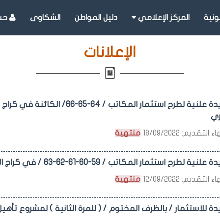
ونية
المركز الإعلامي
دليل المواطن
الشكاوى
حسا
الإعلانات
ري
التقديم: 18/09/2022
منتهية
ستثمار المكاتب / 59-60-61-62-63 / في كراج الراموسة على المحاضر / 1094 -1097/م عقارية انصاري
التقديم: 12/09/2022
منتهية
دة للاستثمار / بالظرف المختوم / ( للمرة الثانية ) لمشروع تأهيل و