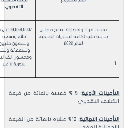
اسم المشروع
قيمة الكشف
التقديري
تقديم مواد وإحضارات
لصالح مجلس
/199,956,000
مدينة حلب لكافة المديريات الخدمية
مائة وتسعة
لعام 2022
وتسعون مليون
وتسعمائة وستة
وخمسون الف لير
1
سورية لا غير
التأمينات الأولية
:
5 % خمسة بالمائة من قيمة
الكشف التقديري
التأمينات النهائية
:
10% عشرة بالمائة من القيمة
الإجمالية للعقد