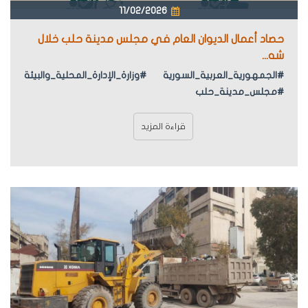
11/02/2026
حصاد أعمال الديوان العام في مجلس مدينة حلب خلال
شه...
#الجمهورية_العربية_السورية #وزارة_الإدارة_المحلية_والبيئة
#مجلس_مدينة_حلب
قراءة المزيد